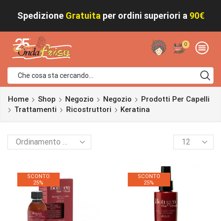
Spedizione
Gratuita
per ordini superiori a
90€
0
Home
Shop
Negozio
Negozio
Prodotti Per Capelli
Trattamenti
Ricostruttori
Keratina
SCONTO
SCONTO
25%
25%