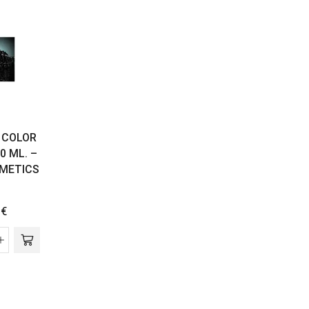
 COLOR
0 ML. –
METICS
0
€