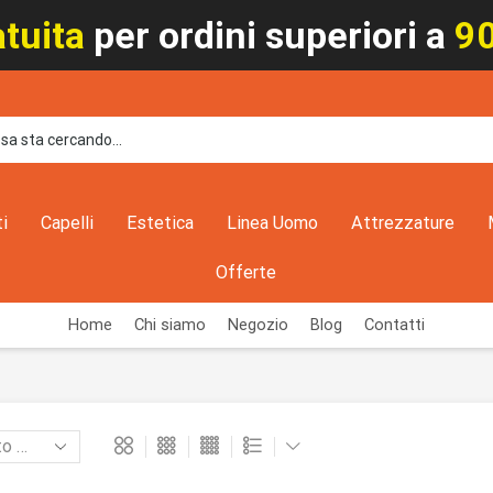
tuita
per ordini superiori a
9
ti
Capelli
Estetica
Linea Uomo
Attrezzature
Offerte
Home
Chi siamo
Negozio
Blog
Contatti