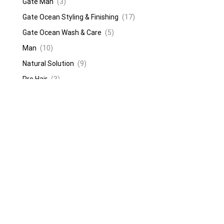
Gate Man
(3)
Gate Ocean Styling & Finishing
(17)
Gate Ocean Wash & Care
(5)
Man
(10)
Natural Solution
(9)
Pro Hair
(3)
Olaplex
(4)
Togethair
(61)
New Finish Concept
(23)
Nhc Spa Treatments
(38)
Profumi per capelli
(8)
Solari per capelli
(4)
Prodotti Vegan
(2)
Maschera/Balsamo Vegan
(1)
Shampoo Vegan
(1)