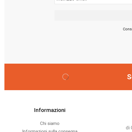
Forfora
(7)
Grasso
(7)
Capelli secchi
(12)
Consu
Capelli sottili
(4)
Capelli colorati
(10)
Capelli lisci
(4)
Capelli crespi
(10)
Capelli opachi/lucidante
(2)
Capelli ricci
(7)
S
Lavaggi frequenti
(8)
Shampoo tanica
(3)
Shampoo
Antigiallo/Antiarancio/Antirosso
Informazioni
(9)
Chi siamo
Maschere e balsami
(76)
di 
Informazioni sulla consegna