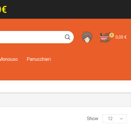
0€
0
0,00
€
Monouso
Parrucchieri
Show