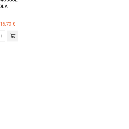
OLA
NORMALIZZANTE
EMMEBI
16,70
€
19,00
€
27,00
€
-
75,00
€