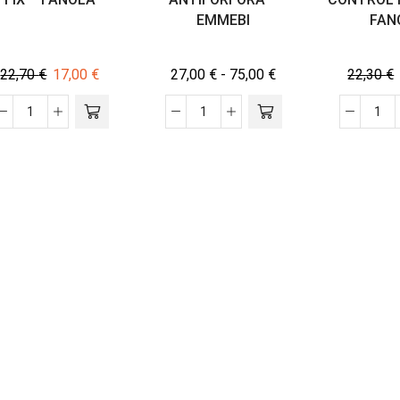
EMMEBI
FAN
22,70
€
17,00
€
27,00
€
-
75,00
€
22,30
€