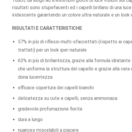
Touch, da luogo ad irresistibili giochi di luce visibili sui cap
risultati sono stupefacenti ed i capelli brillano di una luce
iridescente garantendo un colore ultra-naturale e un look 
RISULTATI E CARATTERISTICHE
:
57% in più di riflessi multi-sfaccettati (rispetto ai cape
trattati) per un look iper-naturale
63% in più di brillantezza, grazie alla formula idratante
che uniforma la struttura del capello e grazie alla cera 
dona lucentezza
efficace copertura dei capelli bianchi
delicatezza su cute e capelli, senza ammoniaca
gradevole profumazione fiorita
dura a lungo
nuances miscelabili a piacere