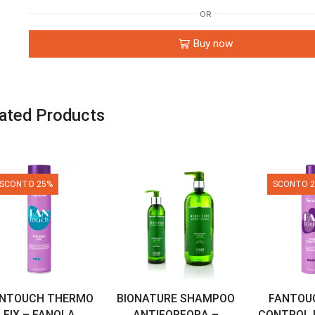
OR
Buy now
ated Products
SCONTO 25%
SCONTO 
NTOUCH THERMO
BIONATURE SHAMPOO
FANTOU
FIX – FANOLA
ANTIFORFORA –
CONTROL 