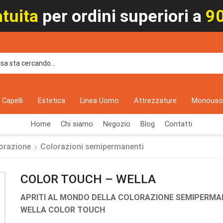
tuita
per ordini superiori a
9
Capelli
Estetica
Linea Uomo
Attrezzature
Monous
Home
Chi siamo
Negozio
Blog
Contatti
orazione
Colorazioni semipermanenti
COLOR TOUCH – WELLA
APRITI AL MONDO DELLA COLORAZIONE SEMIPERM
WELLA COLOR TOUCH