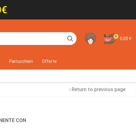
0€
0
0,00
€
o
Parrucchieri
Offerte
Return to previous page
ANENTE CON