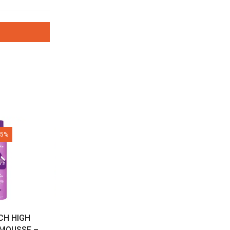
25%
CH HIGH
CIGLIA MAGNETICHE
BIONATURE SHAM
MOUSSE –
ARDELL
SEBO-