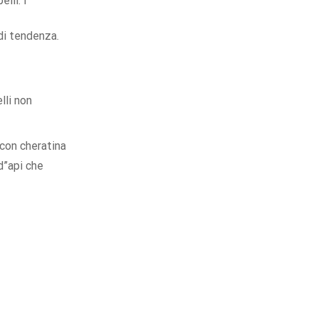
elli. I
Rimborso
Sicuro
entro
di tendenza.
14gg.
14 Giorni
per il reso e
2
anni
di Garanzia
lli non
 con cheratina
d”api che