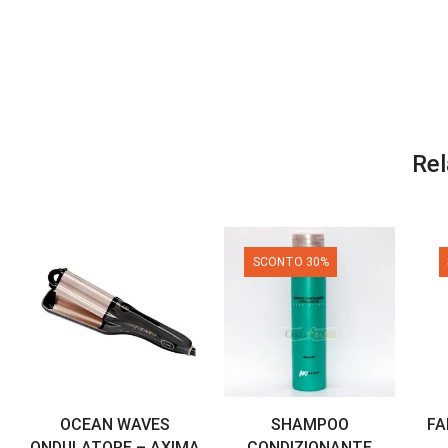
Rel
SCONTO 30%
OCEAN WAVES
SHAMPOO
FA
ONDULATORE – AXIMA
CONDIZIONANTE