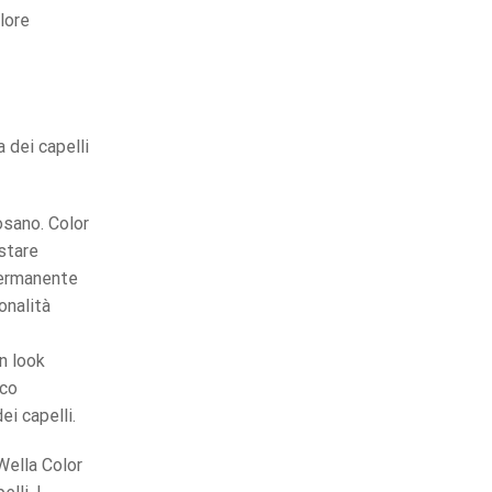
olore
Qualità Professionale
ONDA FRISA
 dei capelli
osano. Color
stare
-permanente
onalità
n look
oco
i capelli.
Spedizione gratuita
per
ordini superiori a
90€
Wella Color