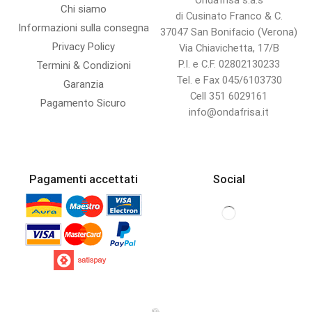
Ondafrisa s.a.s
Chi siamo
di Cusinato Franco & C.
Informazioni sulla consegna
37047 San Bonifacio (Verona)
Privacy Policy
Via Chiavichetta, 17/B
P.I. e C.F. 02802130233
Termini & Condizioni
Tel. e Fax 045/6103730
Garanzia
Cell 351 6029161
Pagamento Sicuro
info@ondafrisa.it
Pagamenti accettati
Social