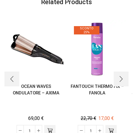
Related Products
SCONTO
25%
OCEAN WAVES
FANTOUCH THERMO FIX –
ONDULATORE – AXIMA
FANOLA
69,00
€
22,70
€
17,00
€